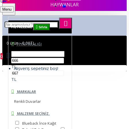
HAYWANLAR
Menu
FILTRELEME
Sıfırla
0 ürün - 0,00TL
FIYAT ARALIĞI
0
TL
Alışveriş sepetiniz boş!
TL
MARKALAR
Renkli Duvarlar
MALZEME SEÇINIZ.
Blueback İnce Kağıt