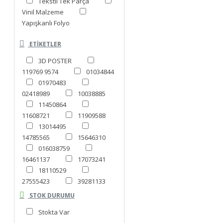
Tekstil Tek Parça
Vinil Malzeme
Yapışkanlı Folyo
ETIKETLER
3D POSTER
119769 9574
01034844
01970483
02418989
10038885
11450864
11608721
11909588
13014495
14785565
15646310
016038759
16461137
17073241
18110529
27555423
39281133
43298460
STOK DURUMU
44764839
048409770
Stokta Var
53909174