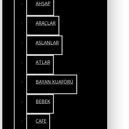
AHŞAP
ARAÇLAR
ASLANLAR
ATLAR
BAYAN KUAFÖRÜ
BEBEK
CAFE