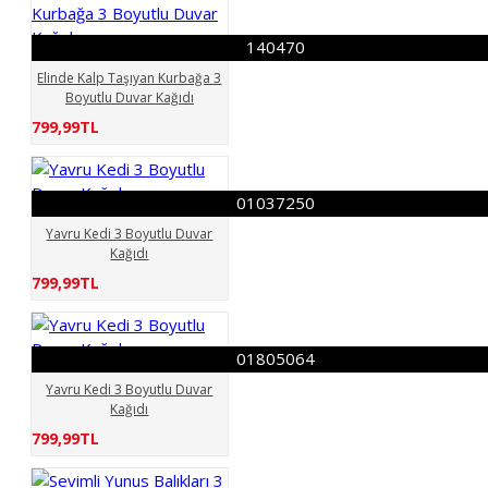
Havanlar 3 Boyutlu Duvar
Kağıdı
Hayvanlar 3
140470
Boyutlu Duvar Kağıdı
Elinde Kalp Taşıyan Kurbağa 3
Hayvnlar 3 Boyutlu Duvar
Boyutlu Duvar Kağıdı
Kağıdı
Hyavanlar 3
799,99TL
Boyutlu Duvar Kağıdı
Papağan Renkli
01037250
Yavru Kedi 3 Boyutlu Duvar
Kağıdı
799,99TL
01805064
Yavru Kedi 3 Boyutlu Duvar
Kağıdı
799,99TL