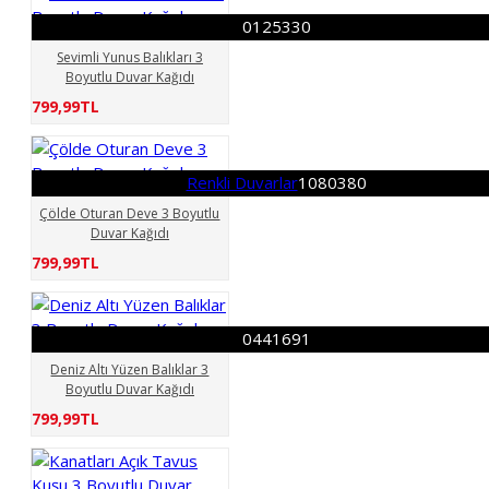
0125330
Sevimli Yunus Balıkları 3
Boyutlu Duvar Kağıdı
799,99TL
Renkli Duvarlar
1080380
Çölde Oturan Deve 3 Boyutlu
Duvar Kağıdı
799,99TL
0441691
Deniz Altı Yüzen Balıklar 3
Boyutlu Duvar Kağıdı
799,99TL