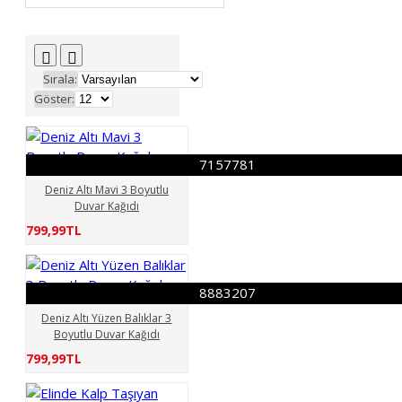
54699962
55192747
68934214
71034753
74749467
74857214
Sırala:
77034689
77631141
Göster:
085555390
86319777
086721784
092361934
133892074
168341634
7157781
186647835
Deniz Altı Mavi 3 Boyutlu
190190613
199998840
Duvar Kağıdı
229657137
799,99TL
260082927
292382829
339621109
366597301
389510236
8883207
400790461
Deniz Altı Yüzen Balıklar 3
403380505
414519511
Boyutlu Duvar Kağıdı
415784149
799,99TL
436483786
522499696
683693050
Bambu
yol 3 Boyutlu Duvar Kağıdı