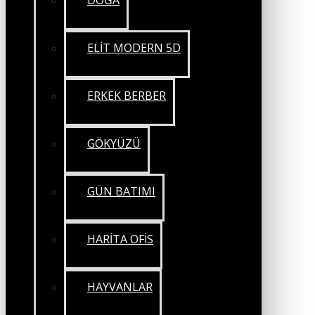
DOĞA
ELİT MODERN 5D
ERKEK BERBER
GÖKYÜZÜ
GÜN BATIMI
HARİTA OFİS
HAYVANLAR