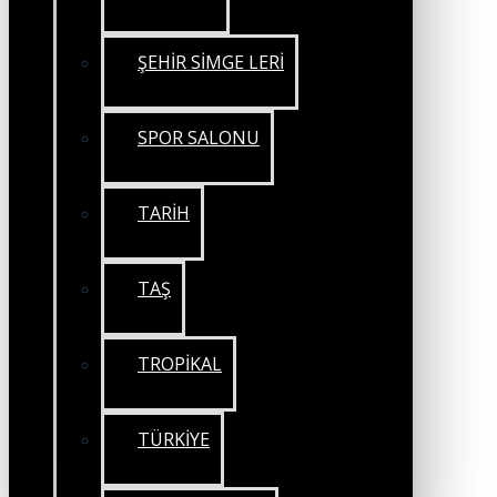
ŞEHİR SİMGE LERİ
SPOR SALONU
TARİH
TAŞ
TROPİKAL
TÜRKİYE