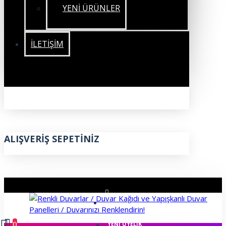
YENİ ÜRÜNLER
İLETIŞIM
ALIŞVERIŞ SEPETINIZ
ÜYE GIRIŞI
0
YENI ÜYELIK