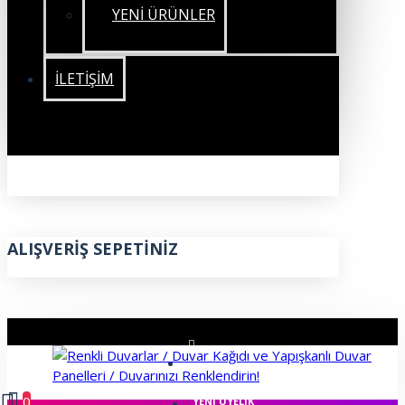
YENİ ÜRÜNLER
İLETIŞIM
ALIŞVERIŞ SEPETINIZ
ÜYE GIRIŞI
0
YENI ÜYELIK