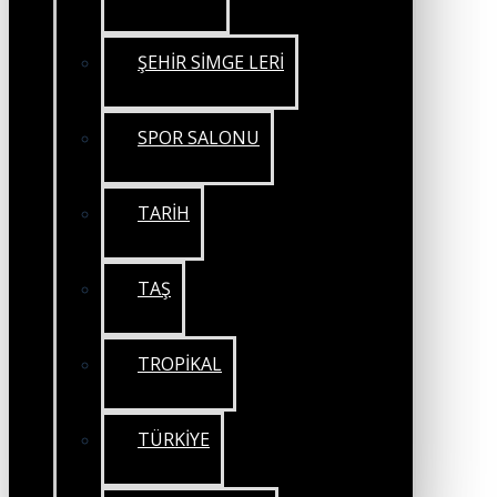
ŞEHİR SİMGE LERİ
SPOR SALONU
TARİH
TAŞ
TROPİKAL
TÜRKİYE