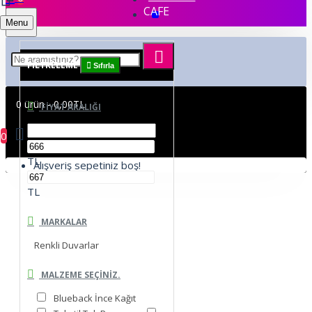
CAFE
Menu
FILTRELEME
Sıfırla
0 ürün - 0,00TL
FIYAT ARALIĞI
0
TL
Alışveriş sepetiniz boş!
TL
MARKALAR
Renkli Duvarlar
MALZEME SEÇINIZ.
Blueback İnce Kağıt