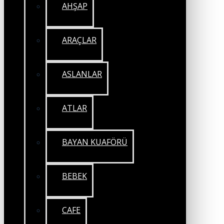
AHŞAP
ARAÇLAR
ASLANLAR
ATLAR
BAYAN KUAFÖRÜ
BEBEK
CAFE