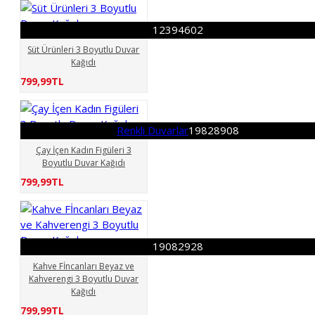
12394602
Süt Ürünleri 3 Boyutlu Duvar
Kağıdı
799,99TL
Renkli Duvarlar
19828908
Çay İçen Kadın Figüleri 3
Boyutlu Duvar Kağıdı
799,99TL
19082928
Kahve Fİncanları Beyaz ve
Kahverengi 3 Boyutlu Duvar
Kağıdı
799,99TL