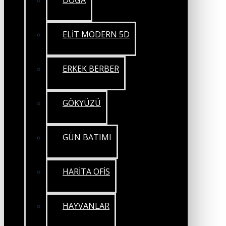
DOĞA
ELİT MODERN 5D
ERKEK BERBER
GÖKYÜZÜ
GÜN BATIMI
HARİTA OFİS
HAYVANLAR