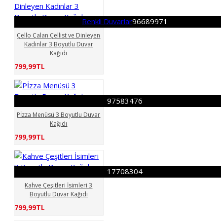
Renkli Duvarlar
96689971
Çello Çalan Çellist ve Dinleyen
Kadınlar 3 Boyutlu Duvar
Kağıdı
799,99TL
97583476
Pİzza Menüsü 3 Boyutlu Duvar
Kağıdı
799,99TL
17708304
Kahve Çeşitleri İsimleri 3
Boyutlu Duvar Kağıdı
799,99TL