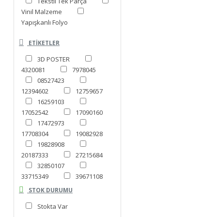
Tekstil Tek Parça
Vinil Malzeme
Yapışkanlı Folyo
ETIKETLER
3D POSTER
4320081
7978045
08527423
12394602
12759657
16259103
17052542
17090160
17472973
17708304
19082928
19828908
20187333
27215684
32850107
33715349
39671108
40942928
STOK DURUMU
42616865
47477855
Stokta Var
49057442