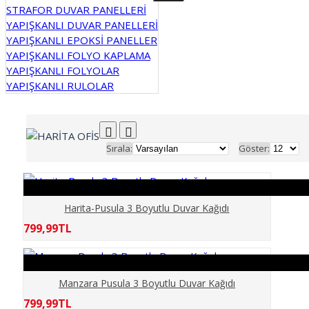
STRAFOR DUVAR PANELLERİ
CAFE
YAPIŞKANLI DUVAR PANELLERİ
YAPIŞKANLI EPOKSİ PANELLER
YAPIŞKANLI FOLYO KAPLAMA
ÇİÇEKLER
YAPIŞKANLI FOLYOLAR
YAPIŞKANLI RULOLAR
ÇOCUKLAR
DENİZ OKYANUS
Sırala:
Göster:
DENİZLATI AKVARYUM
DERİNLİK
Harita-Pusula 3 Boyutlu Duvar Kağıdı
799,99TL
DİNİ
DOĞA
Manzara Pusula 3 Boyutlu Duvar Kağıdı
799,99TL