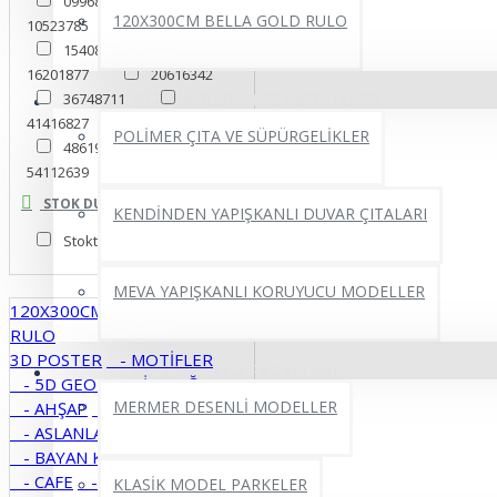
09968303
120X300CM BELLA GOLD RULO
10523785
13476153
15408399
16201877
20616342
36748711
DUVAR ÇITALARI VE SÜPÜRGELİKLER
41416827
41623341
POLİMER ÇITA VE SÜPÜRGELİKLER
48619769
54112639
59154217
83992492
STOK DURUMU
KENDİNDEN YAPIŞKANLI DUVAR ÇITALARI
96368721
Harita
Stokta Var
Harita ofıs
Harıta
ofis
Harıta ofıs
MEVA YAPIŞKANLI KORUYUCU MODELLER
120X300CM BELLA GOLD
RULO
3D POSTER
- MOTİFLER
YAPIŞKANLI PVC YER PARKELERİ
- 5D GEOMETRİ
- AĞAÇLAR
MERMER DESENLİ MODELLER
- AHŞAP
- ARAÇLAR
- ASLANLAR
- ATLAR
- BAYAN KUAFÖRÜ
- BEBEK
- CAFE
- ÇİÇEKLER
KLASİK MODEL PARKELER