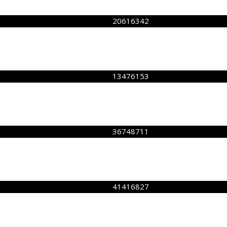
20616342
13476153
36748711
41416827