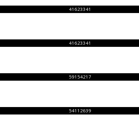
41623341
41623341
59154217
54112639