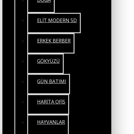
DOĞA
ELİT MODERN 5D
ERKEK BERBER
GÖKYÜZÜ
GÜN BATIMI
HARİTA OFİS
HAYVANLAR