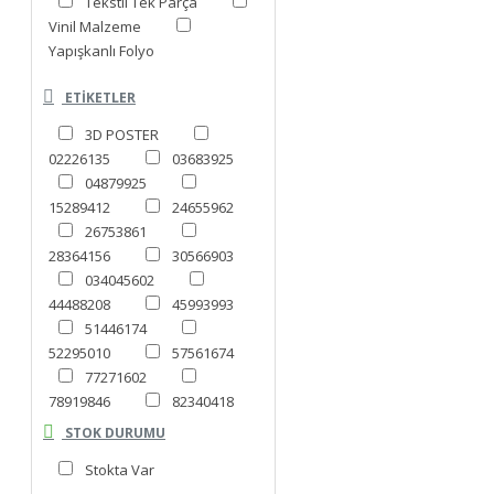
Tekstil Tek Parça
Vinil Malzeme
Yapışkanlı Folyo
ETIKETLER
3D POSTER
02226135
03683925
04879925
15289412
24655962
26753861
28364156
30566903
034045602
44488208
45993993
51446174
52295010
57561674
77271602
78919846
82340418
88610581
STOK DURUMU
99399222
Mağzeme 3
Stokta Var
Boyutlu Duvar Kağıdı