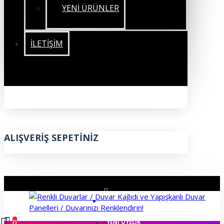
YENİ ÜRÜNLER
İLETIŞIM
ALIŞVERIŞ SEPETINIZ
ÜYE GIRIŞI
0
YENI ÜYELIK