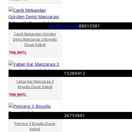
Renkli Duvarlar
88610581
Camlı Mekandan Görülen
Deniz Manzarası 3 Boyutlu
Duvar Kağıdı
799,99TL
15289412
Yağan Kar Manzarası 3
Boyutlu Duvar Kağıdı
799,99TL
26753861
Pencere 3 Boyutlu Duvar
Kağıdı