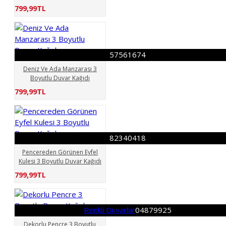
799,99TL
57561674
Deniz Ve Ada Manzarası 3
Boyutlu Duvar Kağıdı
799,99TL
82340418
Pencereden Görünen Eyfel
Kulesi 3 Boyutlu Duvar Kağıdı
799,99TL
Renkli Duvarlar
04879925
Dekorlu Pencre 3 Boyutlu