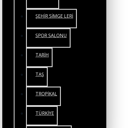
ŞEHİR SİMGE LERİ
SPOR SALONU
TARİH
TAŞ
TROPİKAL
TÜRKİYE