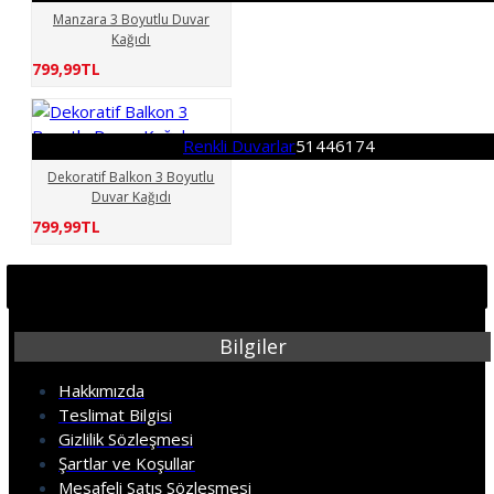
Manzara 3 Boyutlu Duvar
Kağıdı
799,99TL
Renkli Duvarlar
51446174
Dekoratif Balkon 3 Boyutlu
Duvar Kağıdı
799,99TL
Bilgiler
Hakkımızda
Teslimat Bilgisi
Gizlilik Sözleşmesi
Şartlar ve Koşullar
Mesafeli Satış Sözleşmesi