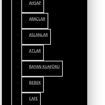
AHŞAP
ARAÇLAR
ASLANLAR
ATLAR
BAYAN KUAFÖRÜ
BEBEK
CAFE