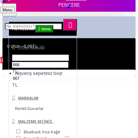
PENCERE
Menu
FILTRELEME
Sıfırla
0 ürün - 0,00TL
FIYAT ARALIĞI
0
TL
Alışveriş sepetiniz boş!
TL
MARKALAR
Renkli Duvarlar
MALZEME SEÇINIZ.
Blueback İnce Kağıt