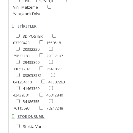
Tekstil Tek Parça
Vinil Malzeme
Yapışkanlı Folyo
ETIKETLER
3D POSTER
03299423
15505181
20332220
25633183
29337197
29433869
31051207
35418511
038058585
041254110
41307263
41463369
42439381
46812840
54186355
76115693
78217248
81105924
STOK DURUMU
86380246
086857558
Stokta Var
98082172