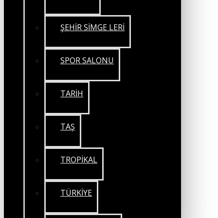
ŞEHİR SİMGE LERİ
SPOR SALONU
TARİH
TAŞ
TROPİKAL
TÜRKİYE