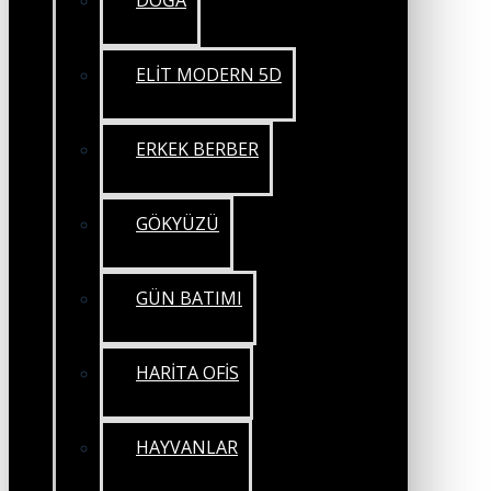
DOĞA
ELİT MODERN 5D
ERKEK BERBER
GÖKYÜZÜ
GÜN BATIMI
HARİTA OFİS
HAYVANLAR