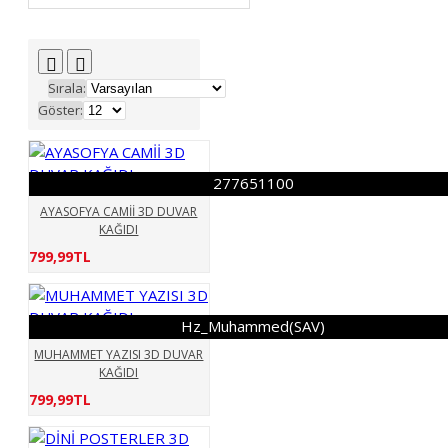
130901992
143558008
149365243
152088154
211828191
259890858
Sırala:
277651100
323668696
Göster:
331476547
395989144
406166212
Dini
Elit Modern
5D Duvar Kağıdı
277651100
Hz_MuhammedSAV
AYASOFYA CAMİİ 3D DUVAR
dualar_ayetler
KAĞIDI
799,99TL
Hz_Muhammed(SAV)
MUHAMMET YAZISI 3D DUVAR
KAĞIDI
799,99TL