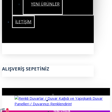
YENİ ÜRÜNLER
İLETIŞIM
ALIŞVERIŞ SEPETINIZ
ÜYE GIRIŞI
0
YENI ÜYELIK