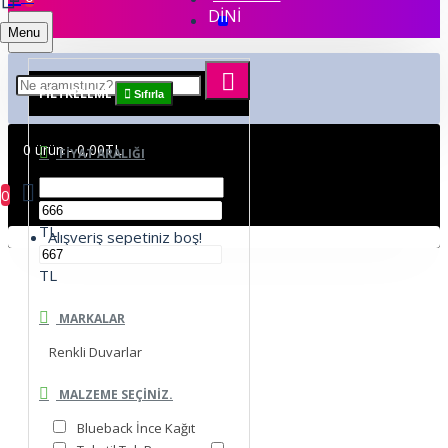
DİNİ
Menu
FILTRELEME
Sıfırla
0 ürün - 0,00TL
FIYAT ARALIĞI
0
TL
Alışveriş sepetiniz boş!
TL
MARKALAR
Renkli Duvarlar
MALZEME SEÇINIZ.
Blueback İnce Kağıt