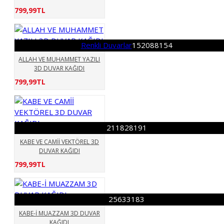
799,99TL
Renkli Duvarlar
152088154
ALLAH VE MUHAMMET YAZILI
3D DUVAR KAĞIDI
799,99TL
211828191
KABE VE CAMİİ VEKTÖREL 3D
DUVAR KAĞIDI
799,99TL
25633183
KABE-İ MUAZZAM 3D DUVAR
KAĞIDI