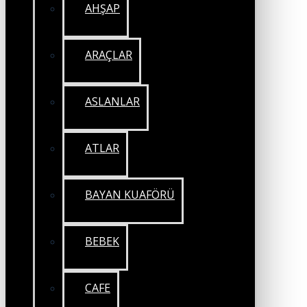
AHŞAP
ARAÇLAR
ASLANLAR
ATLAR
BAYAN KUAFÖRÜ
BEBEK
CAFE