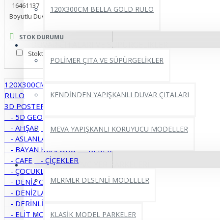
16461137
Bambu yol 3
120X300CM BELLA GOLD RULO
Boyutlu Duvar Kağıdı
STOK DURUMU
DUVAR ÇITALARI VE SÜPÜRGELİKLER
Stokta Var
POLİMER ÇITA VE SÜPÜRGELİKLER
120X300CM BELLA GOLD
KENDİNDEN YAPIŞKANLI DUVAR ÇITALARI
RULO
3D POSTER
- MOTİFLER
- 5D GEOMETRİ
- AĞAÇLAR
- AHŞAP
- ARAÇLAR
MEVA YAPIŞKANLI KORUYUCU MODELLER
- ASLANLAR
- ATLAR
- BAYAN KUAFÖRÜ
- BEBEK
- CAFE
- ÇİÇEKLER
YAPIŞKANLI PVC YER PARKELERİ
- ÇOCUKLAR
MERMER DESENLİ MODELLER
- DENİZ OKYANUS
- DENİZLATI AKVARYUM
- DERİNLİK
- DİNİ
- DOĞA
- ELİT MODERN 5D
KLASİK MODEL PARKELER