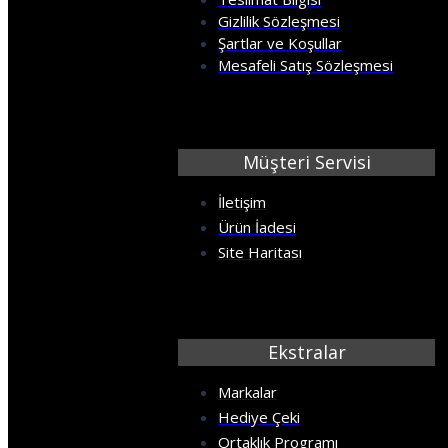
KÖPRÜ
Gizlilik Sözleşmesi
Şartlar ve Koşullar
MERMER
Mesafeli Satış Sözleşmesi
MOBİLYA
Müşteri Servisi
PALMİYE
İletişim
Ürün İadesi
PENCERE
Site Haritası
ŞEHİR SİMGE LERİ
SPOR SALONU
Ekstralar
Markalar
TARİH
Hediye Çeki
Ortaklık Programı
TAŞ