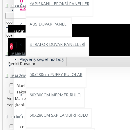
YAPIŞKANLI EPOKSİ PANELLER
FIYAT ARALIĞI
0552 662 22 69
ABS DUVAR PANELİ
TL
0 ürün - 0,00TL
TL
STRAFOR DUVAR PANELLERİ
0
MARKALAR
Alışveriş sepetiniz boş!
Renkli Duvarlar
YAPIŞKANLI RULO ÜRÜNLER
50x280cm PUFFY RULOLAR
MALZEME SEÇINIZ.
Blueback İnce Kağıt
Tekstil Tek Parça
60X300CM MERMER RULO
Vinil Malzeme
Yapışkanlı Folyo
60X280CM SXP LAMBİRİ RULO
ETIKETLER
3D POSTER