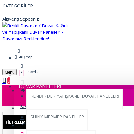
KATEGORİLER
Alışveriş Sepetiniz
Giriş Yap
Yeni Üyelik
Menu
0
DUVAR PANELLERİ
Siparişlerim
KENDİNDEN YAPIŞKANLI DUVAR PANELLERİ
Favorilerim
0
SHİNY MERMER PANELLER
FILTRELEME
Sıfırla
İletişim