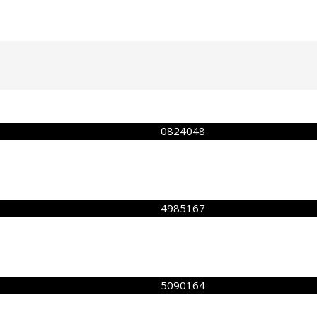
0824048
4985167
5090164