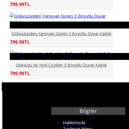
799,99TL
ELİT MODERN 5D
ERKEK BERBER
Gökyüzünden Yansıyan Güneş 3 Boyutlu Duvar Kağıdı
GÖKYÜZÜ
799,99TL
GÜN BATIMI
Gökyüzü Ve Yeşil Çiçekler 3 Boyutlu Duvar Kağıdı
HARİTA OFİS
799,99TL
HAYVANLAR
KABARTMA
Bilgiler
KIZ ÇOCUK
Hakkımızda
Teslimat Bilgisi